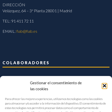
DIRECCIÓN
Velázquez, 64 – 3ª Planta 28001 | Madrid
TEL: 91 411 72 11
EMAIL:
fiab@fiab.es
COLABORADORES
Gestionar el consentimiento de
las cookies
Para ofrecer las mejores experiencias, utilizamos tecnologías como las cookies
para almacenar y/o acceder a la información del dispositivo. El consentimiento de
estas tecnologías nos permitirá procesar datos como el comportamiento de