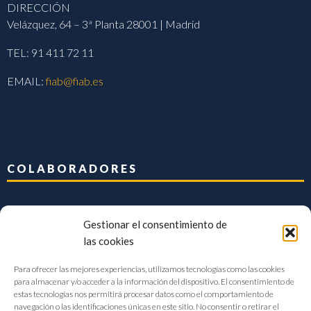
DIRECCIÓN
Velázquez, 64 – 3ª Planta 28001 | Madrid
TEL: 91 411 72 11
EMAIL:
fiab@fiab.es
COLABORADORES
Gestionar el consentimiento de
las cookies
Para ofrecer las mejores experiencias, utilizamos tecnologías como las cookies
para almacenar y/o acceder a la información del dispositivo. El consentimiento de
estas tecnologías nos permitirá procesar datos como el comportamiento de
navegación o las identificaciones únicas en este sitio. No consentir o retirar el