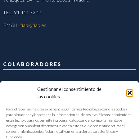
TEL: 91 411 72 11
EMAIL:
fiab@fiab.es
COLABORADORES
Gestionar el consentimiento de
las cookies
Para ofrecer las mejores experiencias, utilizamos tecnologías como las cookies
para almacenar y/o acceder a la información del dispositivo. El consentimiento de
estas tecnologías nos permitirá procesar datos como el comportamiento de
navegación o las identificaciones únicas en este sitio. No consentir o retirar el
consentimiento, puede afectar negativamente a ciertas características y
funciones.