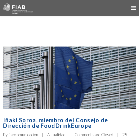
Iñaki Soroa, miembro del Consejo de
Dirección de FoodDrinkEurope
By 
fiabcomunicacion
|
Actualidad
|
Comments are Closed
|
25 