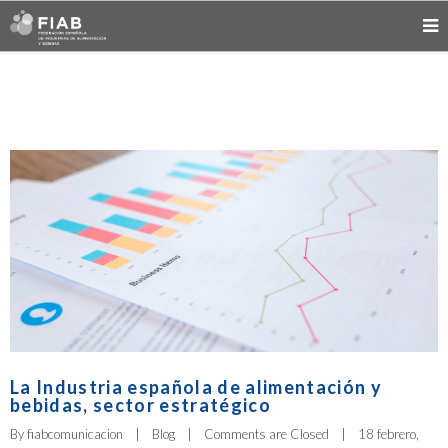
La Industria española de alimentación y
bebidas, sector estratégico
By 
fiabcomunicacion
|
Blog
|
Comments are Closed
|
18 febrero, 