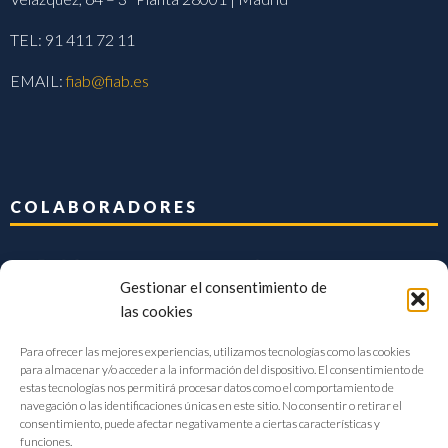
TEL: 91 411 72 11
EMAIL:
fiab@fiab.es
COLABORADORES
Gestionar el consentimiento de
las cookies
Para ofrecer las mejores experiencias, utilizamos tecnologías como las cookies
para almacenar y/o acceder a la información del dispositivo. El consentimiento de
estas tecnologías nos permitirá procesar datos como el comportamiento de
navegación o las identificaciones únicas en este sitio. No consentir o retirar el
consentimiento, puede afectar negativamente a ciertas características y
funciones.