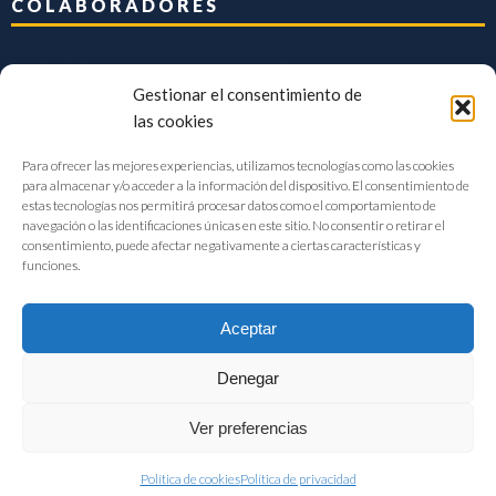
COLABORADORES
Gestionar el consentimiento de
las cookies
Para ofrecer las mejores experiencias, utilizamos tecnologías como las cookies
para almacenar y/o acceder a la información del dispositivo. El consentimiento de
estas tecnologías nos permitirá procesar datos como el comportamiento de
navegación o las identificaciones únicas en este sitio. No consentir o retirar el
consentimiento, puede afectar negativamente a ciertas características y
funciones.
Aceptar
Denegar
FIAB Federación Española de Industrias de la Alimentación y Bebidas
Ver preferencias
©2017 |
Aviso Legal
|
Privacidad
|
Política de cookies
Política de cookies
Política de privacidad