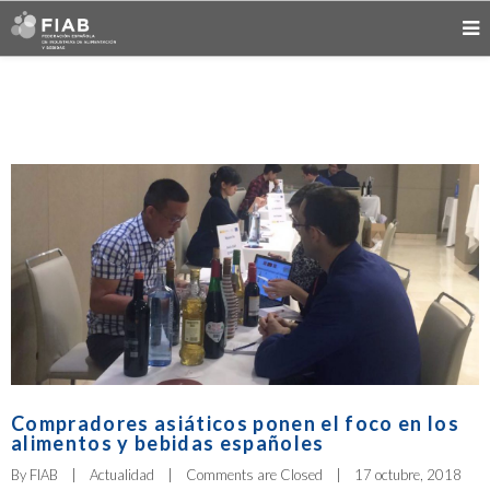
Compradores asiáticos ponen el foco en los
alimentos y bebidas españoles
By 
FIAB
|
Actualidad
|
Comments are Closed
|
17 octubre, 2018    