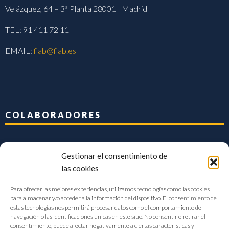
Velázquez, 64 – 3ª Planta 28001 | Madrid
TEL: 91 411 72 11
EMAIL:
fiab@fiab.es
COLABORADORES
Gestionar el consentimiento de
las cookies
Para ofrecer las mejores experiencias, utilizamos tecnologías como las cookies
para almacenar y/o acceder a la información del dispositivo. El consentimiento de
estas tecnologías nos permitirá procesar datos como el comportamiento de
navegación o las identificaciones únicas en este sitio. No consentir o retirar el
consentimiento, puede afectar negativamente a ciertas características y