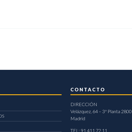
CONTACTO
DIRECCIÓN
Velázquez, 64 – 3ª Planta 2800
OS
Madrid
TEL: 91 411 72 11