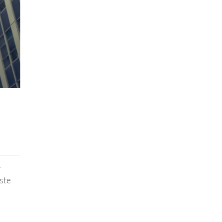
r
este