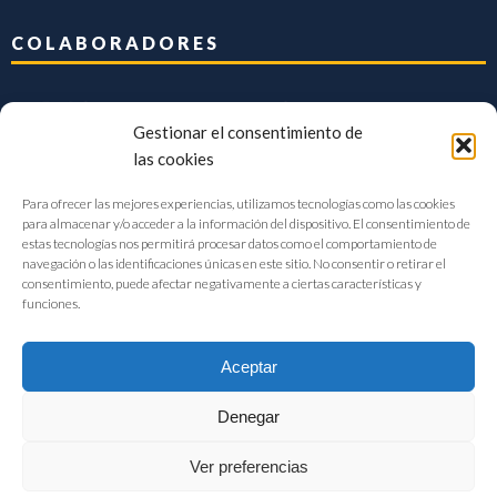
COLABORADORES
Gestionar el consentimiento de
las cookies
Para ofrecer las mejores experiencias, utilizamos tecnologías como las cookies
para almacenar y/o acceder a la información del dispositivo. El consentimiento de
estas tecnologías nos permitirá procesar datos como el comportamiento de
navegación o las identificaciones únicas en este sitio. No consentir o retirar el
consentimiento, puede afectar negativamente a ciertas características y
funciones.
Aceptar
Denegar
FIAB Federación Española de Industrias de la Alimentación y Bebidas
Ver preferencias
©2017 |
Aviso Legal
|
Privacidad
|
Política de cookies