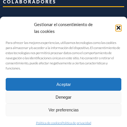
COLABORADORES
Gestionar el consentimiento de
las cookies
Para ofrecer las mejores experiencias, utilizamos tecnologías como las cookies
para almacenar y/o acceder a la información del dispositivo. El consentimiento de
estas tecnologías nos permitirá procesar datos como el comportamiento de
navegación o las identificaciones únicas en este sitio. No consentir o retirar el
consentimiento, puede afectar negativamente a ciertas características y
funciones.
Aceptar
Denegar
FIAB Federación Española de Industrias de la Alimentación y Bebidas
Ver preferencias
©2017 |
Aviso Legal
|
Privacidad
|
Política de cookies
Política de cookies
Política de privacidad