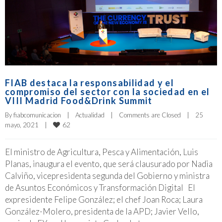
FIAB destaca la responsabilidad y el
compromiso del sector con la sociedad en el
VIII Madrid Food&Drink Summit
By 
fiabcomunicacion
|
Actualidad
|
Comments are Closed
|
25 
62
mayo, 2021    
|
El ministro de Agricultura, Pesca y Alimentación, Luis
Planas, inaugura el evento, que será clausurado por Nadia
Calviño, vicepresidenta segunda del Gobierno y ministra
de Asuntos Económicos y Transformación Digital El
expresidente Felipe González; el chef Joan Roca; Laura
González-Molero, presidenta de la APD; Javier Vello,