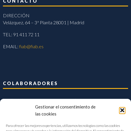
CONTACTO
DIRECCIÓN
Velázquez, 64 – 3ª Planta 28001 | Madrid
TEL: 91 411 72 11
EMAIL:
fiab@fiab.es
COLABORADORES
Gestionar el consentimiento de
las cookies
Para ofrecer las mejores experiencias, utilizamos tecnologías como las cookies
para almacenar y/o acceder a la información del dispositivo. El consentimiento de