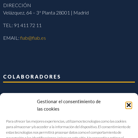
DIRECCIÓN
Velázquez, 64 – 3ª Planta 28001 | Madrid
TEL: 91 411 72 11
EMAIL:
fiab@fiab.es
COLABORADORES
Gestionar el consentimiento de
las cookies
Para ofrecer las mejores experiencias, utilizamos tecnologías como las cookies
para almacenar y/o acceder a la información del dispositivo. El consentimiento de
estas tecnologías nos permitirá procesar datos como el comportamiento de
navegación o las identificaciones únicas en este sitio. No consentir o retirar el