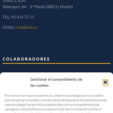
DIRECCIÓN
Velázquez, 64 – 3ª Planta 28001 | Madrid
TEL: 91 411 72 11
EMAIL:
fiab@fiab.es
COLABORADORES
Gestionar el consentimiento de
las cookies
Para ofrecer las mejores experiencias, utilizamos tecnologías como las cookies
para almacenar y/o acceder a la información del dispositivo. El consentimiento de
estas tecnologías nos permitirá procesar datos como el comportamiento de
navegación o las identificaciones únicas en este sitio. No consentir o retirar el