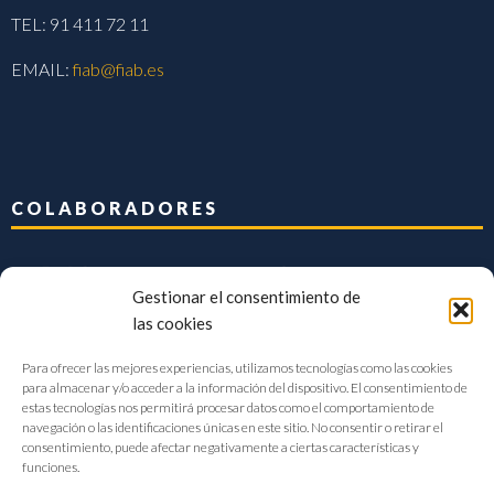
TEL: 91 411 72 11
EMAIL:
fiab@fiab.es
COLABORADORES
Gestionar el consentimiento de
las cookies
Para ofrecer las mejores experiencias, utilizamos tecnologías como las cookies
para almacenar y/o acceder a la información del dispositivo. El consentimiento de
estas tecnologías nos permitirá procesar datos como el comportamiento de
navegación o las identificaciones únicas en este sitio. No consentir o retirar el
consentimiento, puede afectar negativamente a ciertas características y
funciones.