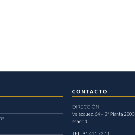
CONTACTO
DIRECCIÓN
Velázquez, 64 – 3ª Planta 2800
OS
Madrid
TEL: 91 411 72 11