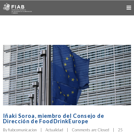
Iñaki Soroa, miembro del Consejo de
Dirección de FoodDrinkEurope
By 
fiabcomunicacion
|
Actualidad
|
Comments are Closed
|
25 