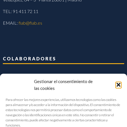
TEL: 91 411 72 11
EMAIL:
fiab@fiab.es
COLABORADORES
Gestionar el consentimiento de
las cookies
Para ofrecer las mejores experiencias, utilizamos tecnologías como las cookies
para almacenar y/o acceder a la información del dispositivo. El consentimiento de
estas tecnologías nos permitirá procesar datos como el comportamiento de
navegación o las identificaciones únicas en este sitio. No consentir o retirar el
consentimiento, puede afectar negativamente a ciertas características y
funciones.