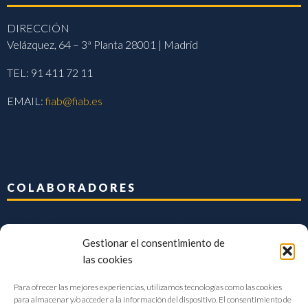
DIRECCIÓN
Velázquez, 64 – 3ª Planta 28001 | Madrid
TEL: 91 411 72 11
EMAIL:
fiab@fiab.es
COLABORADORES
Gestionar el consentimiento de
las cookies
Para ofrecer las mejores experiencias, utilizamos tecnologías como las cookies
para almacenar y/o acceder a la información del dispositivo. El consentimiento de