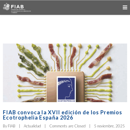
FIAB convoca la XVII edición de los Premios
Ecotrophelia España 2026
By 
FIAB
|
Actualidad
|
Comments are Closed
|
5 noviembre, 2025    