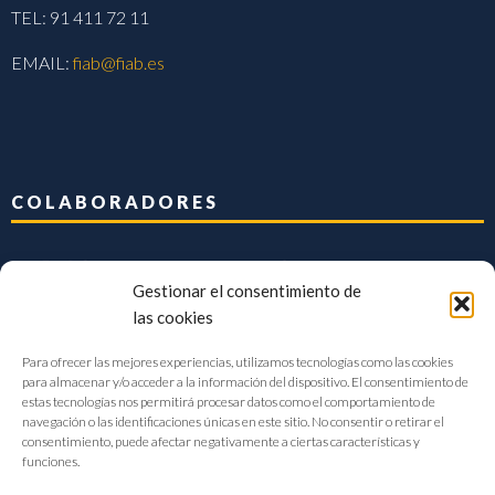
TEL: 91 411 72 11
EMAIL:
fiab@fiab.es
COLABORADORES
Gestionar el consentimiento de
las cookies
Para ofrecer las mejores experiencias, utilizamos tecnologías como las cookies
para almacenar y/o acceder a la información del dispositivo. El consentimiento de
estas tecnologías nos permitirá procesar datos como el comportamiento de
navegación o las identificaciones únicas en este sitio. No consentir o retirar el
consentimiento, puede afectar negativamente a ciertas características y
funciones.