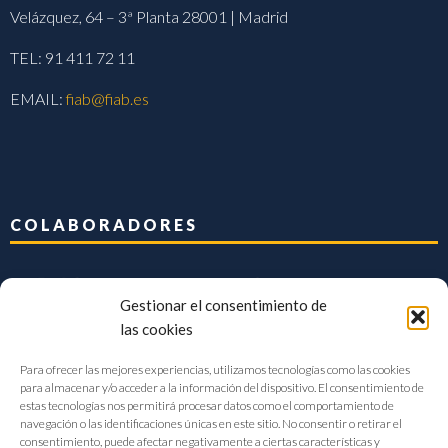
Velázquez, 64 – 3ª Planta 28001 | Madrid
TEL: 91 411 72 11
EMAIL:
fiab@fiab.es
COLABORADORES
Gestionar el consentimiento de
las cookies
Para ofrecer las mejores experiencias, utilizamos tecnologías como las cookies
para almacenar y/o acceder a la información del dispositivo. El consentimiento de
estas tecnologías nos permitirá procesar datos como el comportamiento de
navegación o las identificaciones únicas en este sitio. No consentir o retirar el
consentimiento, puede afectar negativamente a ciertas características y