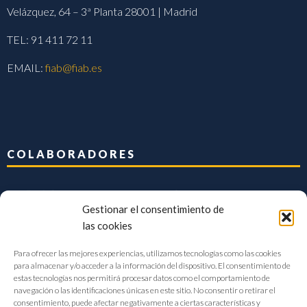
Velázquez, 64 – 3ª Planta 28001 | Madrid
TEL: 91 411 72 11
EMAIL:
fiab@fiab.es
COLABORADORES
Gestionar el consentimiento de
las cookies
Para ofrecer las mejores experiencias, utilizamos tecnologías como las cookies
para almacenar y/o acceder a la información del dispositivo. El consentimiento de
estas tecnologías nos permitirá procesar datos como el comportamiento de
navegación o las identificaciones únicas en este sitio. No consentir o retirar el
consentimiento, puede afectar negativamente a ciertas características y