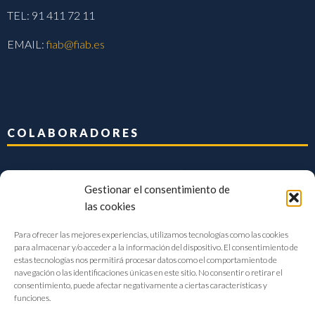
TEL: 91 411 72 11
EMAIL:
fiab@fiab.es
COLABORADORES
Gestionar el consentimiento de
las cookies
Para ofrecer las mejores experiencias, utilizamos tecnologías como las cookies
para almacenar y/o acceder a la información del dispositivo. El consentimiento de
estas tecnologías nos permitirá procesar datos como el comportamiento de
navegación o las identificaciones únicas en este sitio. No consentir o retirar el
consentimiento, puede afectar negativamente a ciertas características y
funciones.