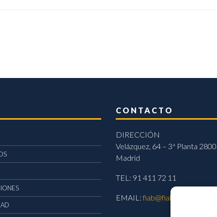
CONTACTO
DIRECCIÓN
Velázquez, 64 – 3ª Planta 2800
OS
Madrid
TEL: 91 411 72 11
CIONES
EMAIL:
fiab@fiab.es
DAD