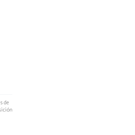
n
os de
sición