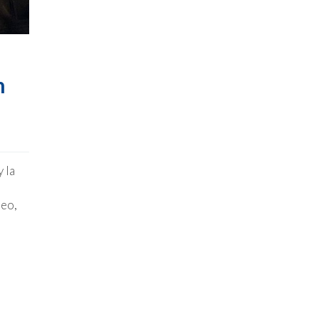
n
 la
peo,