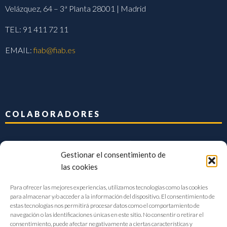
Velázquez, 64 – 3ª Planta 28001 | Madrid
TEL: 91 411 72 11
EMAIL:
fiab@fiab.es
COLABORADORES
Gestionar el consentimiento de
las cookies
Para ofrecer las mejores experiencias, utilizamos tecnologías como las cookies
para almacenar y/o acceder a la información del dispositivo. El consentimiento de
estas tecnologías nos permitirá procesar datos como el comportamiento de
navegación o las identificaciones únicas en este sitio. No consentir o retirar el
consentimiento, puede afectar negativamente a ciertas características y