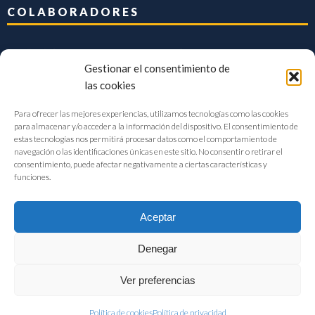
COLABORADORES
Gestionar el consentimiento de
las cookies
Para ofrecer las mejores experiencias, utilizamos tecnologías como las cookies
para almacenar y/o acceder a la información del dispositivo. El consentimiento de
estas tecnologías nos permitirá procesar datos como el comportamiento de
navegación o las identificaciones únicas en este sitio. No consentir o retirar el
consentimiento, puede afectar negativamente a ciertas características y
funciones.
Aceptar
Denegar
FIAB Federación Española de Industrias de la Alimentación y Bebidas
Ver preferencias
©2017 |
Aviso Legal
|
Privacidad
|
Política de cookies
Política de cookies
Política de privacidad