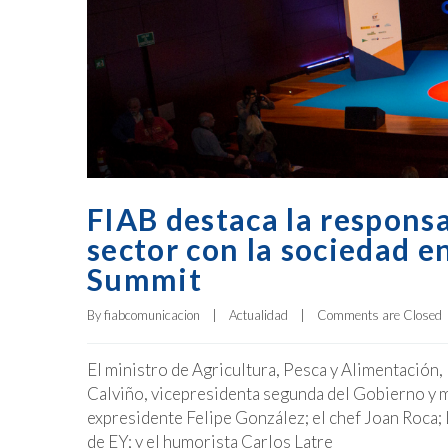
FIAB destaca la respons
sector con la sociedad e
Summit
By 
fiabcomunicacion
|
Actualidad
|
Comments are Closed
El ministro de Agricultura, Pesca y Alimentación,
Calviño, vicepresidenta segunda del Gobierno y 
expresidente Felipe González; el chef Joan Roca;
de EY; y el humorista Carlos Latre