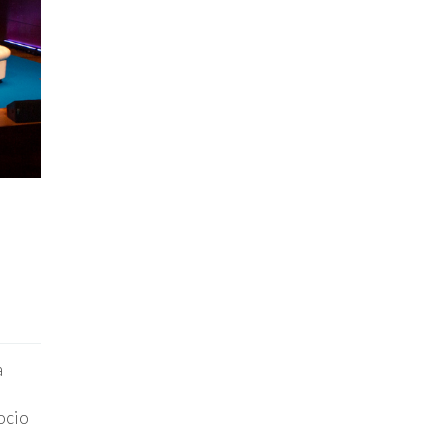
a
ocio