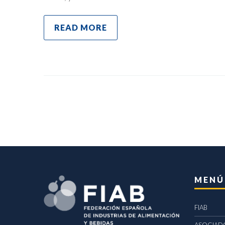
READ MORE
MENÚ
FIAB