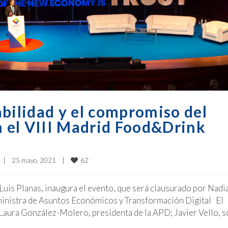
abilidad y el compromiso del
n el VIII Madrid Food&Drink
62
|
25 mayo, 2021    
|
 Luis Planas, inaugura el evento, que será clausurado por Nadi
ministra de Asuntos Económicos y Transformación Digital El
 Laura González-Molero, presidenta de la APD; Javier Vello, s