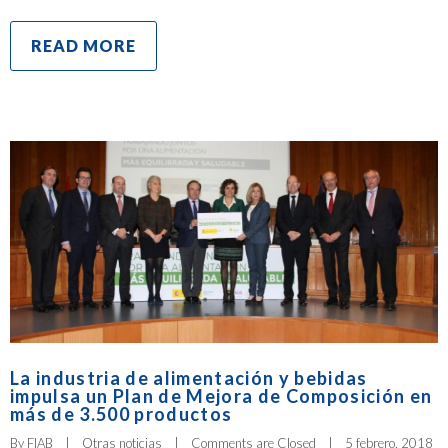
READ MORE
La industria de alimentación y bebidas
impulsa un Plan de Mejora de Composición en
más de 3.500 productos
By 
FIAB
|
Otras noticias
|
Comments are Closed
|
5 febrero, 2018    