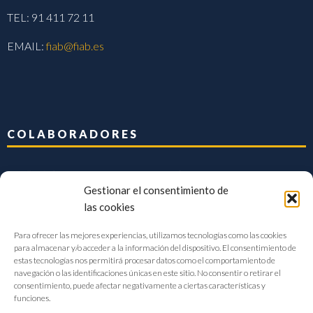
TEL: 91 411 72 11
EMAIL:
fiab@fiab.es
COLABORADORES
Gestionar el consentimiento de
las cookies
Para ofrecer las mejores experiencias, utilizamos tecnologías como las cookies
para almacenar y/o acceder a la información del dispositivo. El consentimiento de
estas tecnologías nos permitirá procesar datos como el comportamiento de
navegación o las identificaciones únicas en este sitio. No consentir o retirar el
consentimiento, puede afectar negativamente a ciertas características y
funciones.