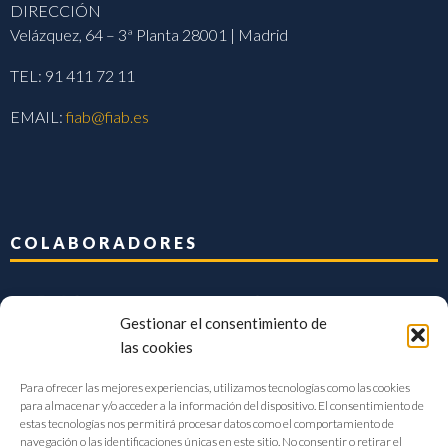
DIRECCIÓN
Velázquez, 64 – 3ª Planta 28001 | Madrid
TEL: 91 411 72 11
EMAIL:
fiab@fiab.es
COLABORADORES
Gestionar el consentimiento de
las cookies
Para ofrecer las mejores experiencias, utilizamos tecnologías como las cookies
para almacenar y/o acceder a la información del dispositivo. El consentimiento de
estas tecnologías nos permitirá procesar datos como el comportamiento de
navegación o las identificaciones únicas en este sitio. No consentir o retirar el