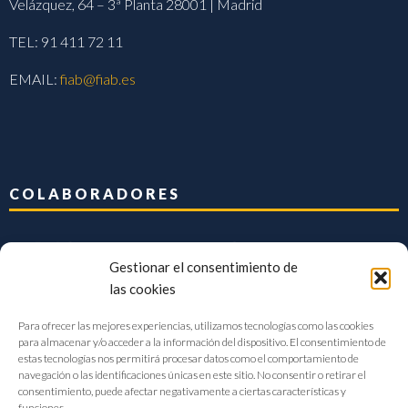
Velázquez, 64 – 3ª Planta 28001 | Madrid
TEL: 91 411 72 11
EMAIL:
fiab@fiab.es
COLABORADORES
Gestionar el consentimiento de
las cookies
Para ofrecer las mejores experiencias, utilizamos tecnologías como las cookies
para almacenar y/o acceder a la información del dispositivo. El consentimiento de
estas tecnologías nos permitirá procesar datos como el comportamiento de
navegación o las identificaciones únicas en este sitio. No consentir o retirar el
consentimiento, puede afectar negativamente a ciertas características y
funciones.