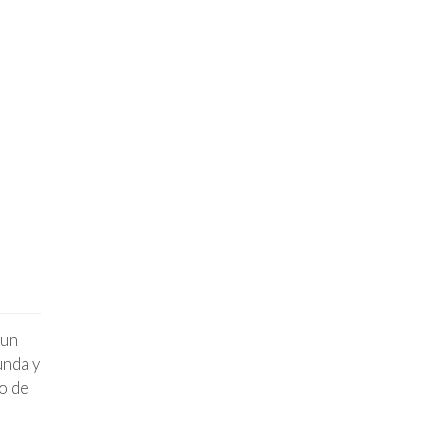
 un
unda y
o de