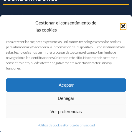
Gestionar el consentimiento de
las cookies
Para ofrecer las mejores experiencias, utilizamos tecnologías como las cookies
para almacenar y/o acceder a la información del dispositivo. El consentimiento de
estas tecnologías nos permitirá procesar datos como el comportamiento de
navegación o las identificaciones únicas en este sitio. No consentir o retirar el
consentimiento, puede afectar negativamente a ciertas características y
funciones.
Aceptar
Denegar
FIAB Federación Española de Industrias de la Alimentación y Bebidas
Ver preferencias
©2017 |
Aviso Legal
|
Privacidad
|
Política de cookies
Política de cookies
Política de privacidad