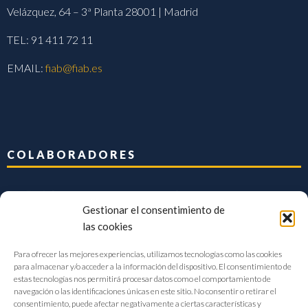
Velázquez, 64 – 3ª Planta 28001 | Madrid
TEL: 91 411 72 11
EMAIL:
fiab@fiab.es
COLABORADORES
Gestionar el consentimiento de
las cookies
Para ofrecer las mejores experiencias, utilizamos tecnologías como las cookies
para almacenar y/o acceder a la información del dispositivo. El consentimiento de
estas tecnologías nos permitirá procesar datos como el comportamiento de
navegación o las identificaciones únicas en este sitio. No consentir o retirar el
consentimiento, puede afectar negativamente a ciertas características y