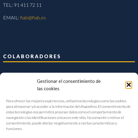
TEL: 91 411 72 11
EMAIL:
fiab@fiab.es
COLABORADORES
Gestionar el consentimiento de
las cookies
Para ofrecer las mejores experiencias, utilizamos tecnologías como las cookies
para almacenar y/o acceder a la información del dispositivo. El consentimiento de
estas tecnologías nos permitirá procesar datos como el comportamiento de
navegación o las identificaciones únicas en este sitio. No consentir o retirar el
consentimiento, puede afectar negativamente a ciertas características y
funciones.