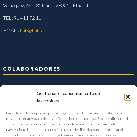
Velázquez, 64 – 3ª Planta 28001 | Madrid
TEL: 91 411 72 11
EMAIL:
fiab@fiab.es
COLABORADORES
Gestionar el consentimiento de
las cookies
Para ofrecer las mejores experiencias, utilizamos tecnologías como las cookies
para almacenar y/o acceder a la información del dispositivo. El consentimiento de
estas tecnologías nos permitirá procesar datos como el comportamiento de
navegación o las identificaciones únicas en este sitio. No consentir o retirar el
consentimiento, puede afectar negativamente a ciertas características y