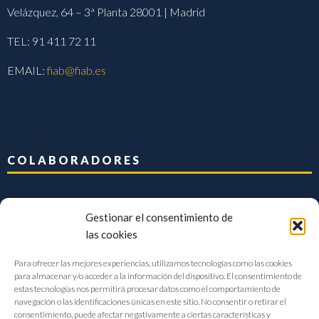
Velázquez, 64 – 3ª Planta 28001 | Madrid
TEL: 91 411 72 11
EMAIL:
fiab@fiab.es
COLABORADORES
Gestionar el consentimiento de
las cookies
Para ofrecer las mejores experiencias, utilizamos tecnologías como las cookies
para almacenar y/o acceder a la información del dispositivo. El consentimiento de
estas tecnologías nos permitirá procesar datos como el comportamiento de
navegación o las identificaciones únicas en este sitio. No consentir o retirar el
consentimiento, puede afectar negativamente a ciertas características y