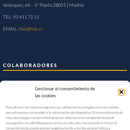
Velázquez, 64 – 3ª Planta 28001 | Madrid
TEL: 91 411 72 11
EMAIL:
fiab@fiab.es
COLABORADORES
Gestionar el consentimiento de
las cookies
Para ofrecer las mejores experiencias, utilizamos tecnologías como las cookies
para almacenar y/o acceder a la información del dispositivo. El consentimiento de
estas tecnologías nos permitirá procesar datos como el comportamiento de
navegación o las identificaciones únicas en este sitio. No consentir o retirar el
consentimiento, puede afectar negativamente a ciertas características y