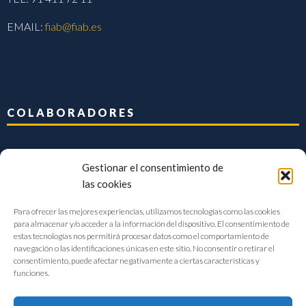
EMAIL:
fiab@fiab.es
COLABORADORES
Gestionar el consentimiento de
las cookies
Para ofrecer las mejores experiencias, utilizamos tecnologías como las cookies
para almacenar y/o acceder a la información del dispositivo. El consentimiento de
estas tecnologías nos permitirá procesar datos como el comportamiento de
navegación o las identificaciones únicas en este sitio. No consentir o retirar el
consentimiento, puede afectar negativamente a ciertas características y
funciones.