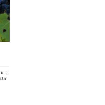
cional
estar