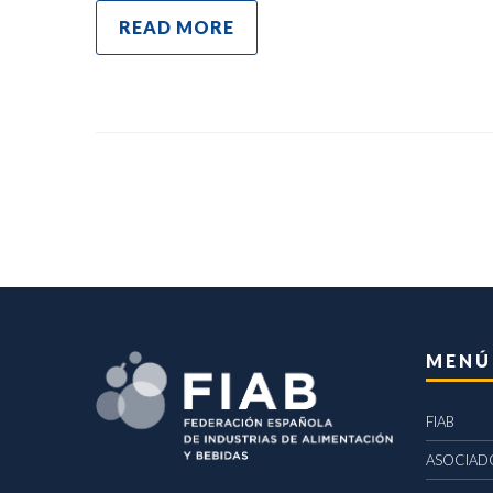
READ MORE
MENÚ
FIAB
ASOCIAD