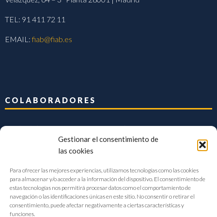
TEL: 91 411 72 11
EMAIL:
fiab@fiab.es
COLABORADORES
Gestionar el consentimiento de
las cookies
Para ofrecer las mejores experiencias, utilizamos tecnologías como las cookies
para almacenar y/o acceder a la información del dispositivo. El consentimiento de
estas tecnologías nos permitirá procesar datos como el comportamiento de
navegación o las identificaciones únicas en este sitio. No consentir o retirar el
consentimiento, puede afectar negativamente a ciertas características y
funciones.