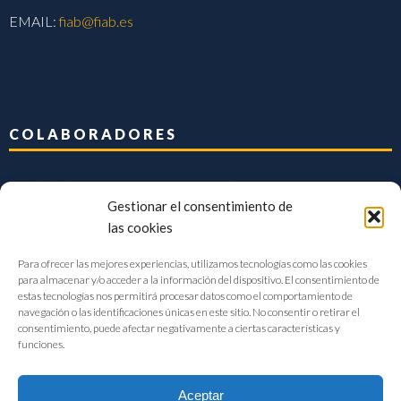
EMAIL:
fiab@fiab.es
COLABORADORES
Gestionar el consentimiento de
las cookies
Para ofrecer las mejores experiencias, utilizamos tecnologías como las cookies
para almacenar y/o acceder a la información del dispositivo. El consentimiento de
estas tecnologías nos permitirá procesar datos como el comportamiento de
navegación o las identificaciones únicas en este sitio. No consentir o retirar el
consentimiento, puede afectar negativamente a ciertas características y
funciones.
Aceptar