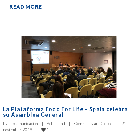
READ MORE
La Plataforma Food For Life – Spain celebra
su Asamblea General
By 
fiabcomunicacion
|
Actualidad
|
Comments are Closed
|
21 
2
noviembre, 2019    
|