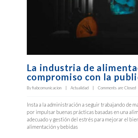
La industria de alimenta
compromiso con la publi
By 
fiabcomunicacion
|
Actualidad
|
Comments are Closed
Insta a la administración a seguir trabajando de 
por impulsar buenas prácticas basadas en una alime
adecuado y gestión del estrés para mejorar el bien
alimentación y bebidas