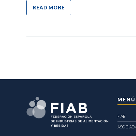
READ MORE
MENÚ
FIAB
ASOCIAD