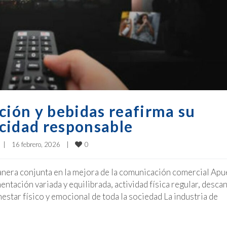
ción y bebidas reafirma su
cidad responsable
0
|
16 febrero, 2026    
|
manera conjunta en la mejora de la comunicación comercial Apu
ntación variada y equilibrada, actividad física regular, desca
estar físico y emocional de toda la sociedad La industria de