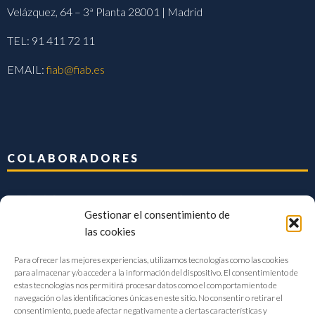
Velázquez, 64 – 3ª Planta 28001 | Madrid
TEL: 91 411 72 11
EMAIL:
fiab@fiab.es
COLABORADORES
Gestionar el consentimiento de
las cookies
Para ofrecer las mejores experiencias, utilizamos tecnologías como las cookies
para almacenar y/o acceder a la información del dispositivo. El consentimiento de
estas tecnologías nos permitirá procesar datos como el comportamiento de
navegación o las identificaciones únicas en este sitio. No consentir o retirar el
consentimiento, puede afectar negativamente a ciertas características y