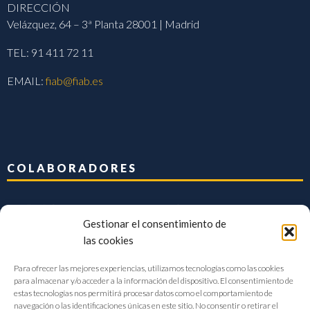
DIRECCIÓN
Velázquez, 64 – 3ª Planta 28001 | Madrid
TEL: 91 411 72 11
EMAIL:
fiab@fiab.es
COLABORADORES
Gestionar el consentimiento de
las cookies
Para ofrecer las mejores experiencias, utilizamos tecnologías como las cookies
para almacenar y/o acceder a la información del dispositivo. El consentimiento de
estas tecnologías nos permitirá procesar datos como el comportamiento de
navegación o las identificaciones únicas en este sitio. No consentir o retirar el