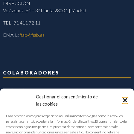
DIRECCIÓN
Velázquez, 64 – 3ª Planta 28001 | Madrid
TEL: 91 411 72 11
EMAIL:
fiab@fiab.es
COLABORADORES
Gestionar el consentimiento de
las cookies
Para ofrecer las mejores experiencias, utilizamos tecnologías como las cookies
para almacenar y/o acceder a la información del dispositivo. El consentimiento de
estas tecnologías nos permitirá procesar datos como el comportamiento de
navegación o las identificaciones únicas en este sitio. No consentir o retirar el