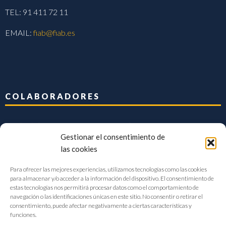
TEL: 91 411 72 11
EMAIL:
fiab@fiab.es
COLABORADORES
Gestionar el consentimiento de
las cookies
Para ofrecer las mejores experiencias, utilizamos tecnologías como las cookies
para almacenar y/o acceder a la información del dispositivo. El consentimiento de
estas tecnologías nos permitirá procesar datos como el comportamiento de
navegación o las identificaciones únicas en este sitio. No consentir o retirar el
consentimiento, puede afectar negativamente a ciertas características y
funciones.