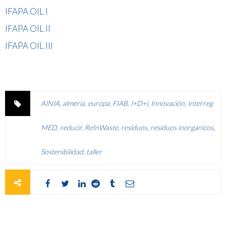
IFAPA OIL I
IFAPA OIL II
IFAPA OIL III
AINIA
,
almeria
,
europa
,
FIAB
,
I+D+i
,
Innovación
,
Interreg
MED
,
reducir
,
ReInWaste
,
residuos
,
residuos inorganicos
,
Sostenibilidad
,
taller