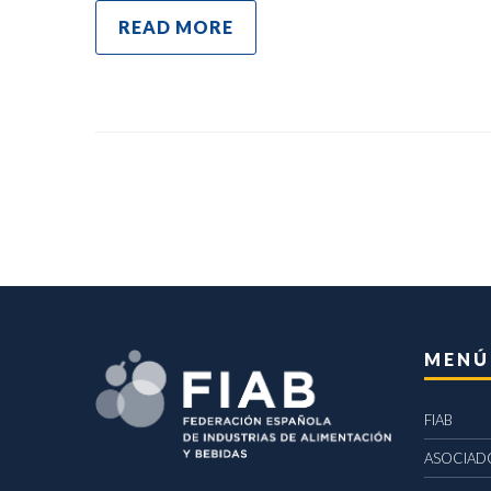
READ MORE
MENÚ
FIAB
ASOCIAD