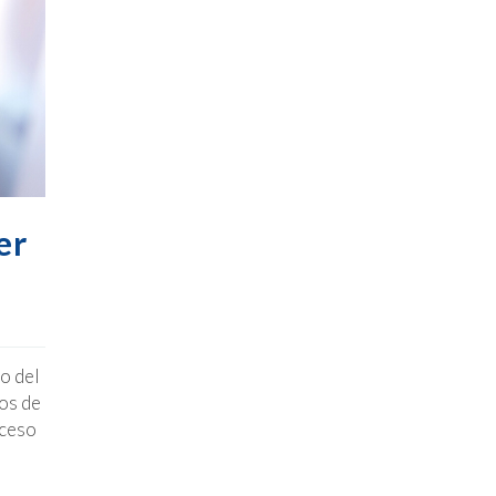
er
o del
hos de
oceso