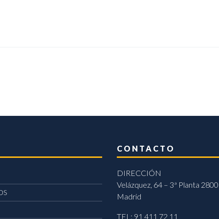
CONTACTO
DIRECCIÓN
Velázquez, 64 – 3ª Planta 2800
OS
Madrid
TEL: 91 411 72 11