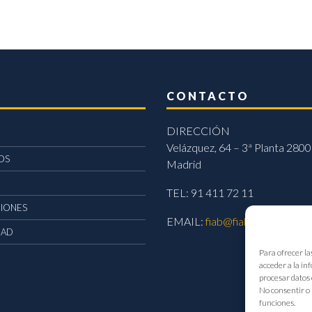
CONTACTO
DIRECCIÓN
Velázquez, 64 – 3ª Planta 2800
OS
Madrid
TEL: 91 411 72 11
CIONES
EMAIL:
fiab@fiab.es
DAD
Para ofrecer la
acceder a la in
procesar datos 
No consentir o 
funciones.