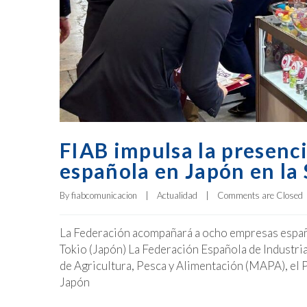
FIAB impulsa la presenci
española en Japón en l
By 
fiabcomunicacion
|
Actualidad
|
Comments are Closed
La Federación acompañará a ocho empresas española
Tokio (Japón) La Federación Española de Industri
de Agricultura, Pesca y Alimentación (MAPA), el
Japón