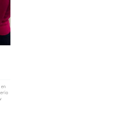
 en
terio
w