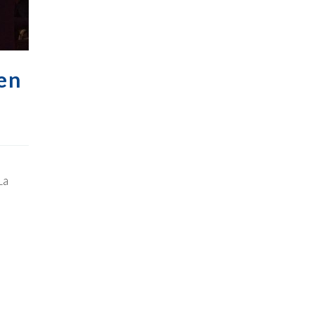
en
La