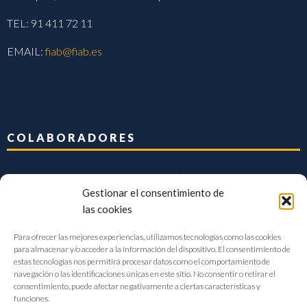
TEL: 91 411 72 11
EMAIL:
fiab@fiab.es
COLABORADORES
Gestionar el consentimiento de
las cookies
Para ofrecer las mejores experiencias, utilizamos tecnologías como las cookies
para almacenar y/o acceder a la información del dispositivo. El consentimiento de
estas tecnologías nos permitirá procesar datos como el comportamiento de
navegación o las identificaciones únicas en este sitio. No consentir o retirar el
consentimiento, puede afectar negativamente a ciertas características y
funciones.