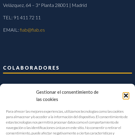
Velázquez, 64 – 3ª Planta 28001 | Madrid
TEL: 91 411 72 11
EMAIL:
fiab@fiab.es
COLABORADORES
Gestionar el consentimiento de
las cookies
Para ofrecer las mejores experiencias, utilizamos tecnologías como las cookies
para almacenar y/o acceder a la información del dispositivo. El consentimiento de
estas tecnologías nos permitirá procesar datos como el comportamiento de
navegación o las identificaciones únicas en este sitio. No consentir o retirar el
consentimiento, puede afectar negativamente a ciertas características y