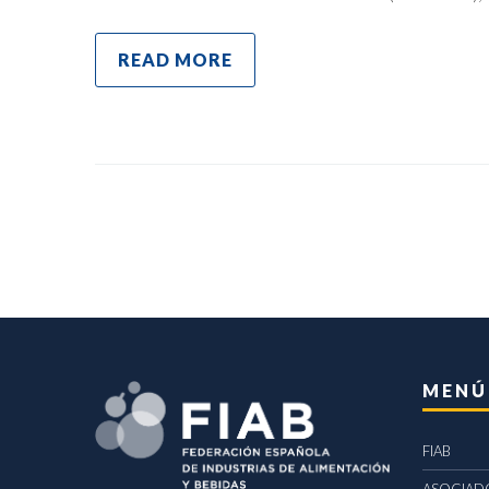
READ MORE
MENÚ
FIAB